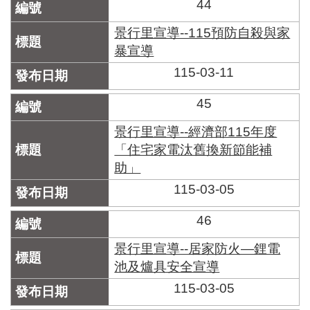
區
44
里
界
景行里宣導--115預防自殺與家
說
暴宣導
115-03-11
臺
北
市
45
鄰
長
景行里宣導--經濟部115年度
名
「住宅家電汰舊換新節能補
冊
助」
115-03-05
46
景行里宣導--居家防火—鋰電
池及爐具安全宣導
115-03-05