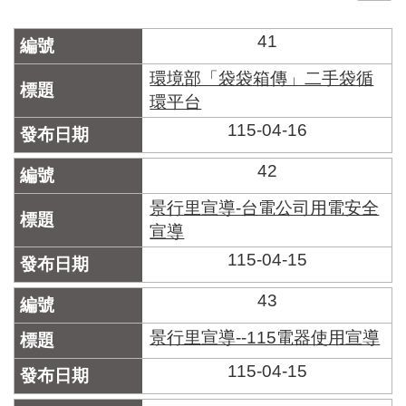
門
41
牌
整
環境部「袋袋箱傳」二手袋循
合
環平台
檢
115-04-16
索
系
統
42
文
景行里宣導-台電公司用電安全
化
宣導
局
115-04-15
文
化
資
43
產
景行里宣導--115電器使用宣導
臺
115-04-15
北
市