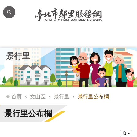
跳到主要內容區塊
進
階
搜
尋
里公布欄
里長簡介
里基本資料
本里特色
里活動花絮
網
景行里
站
導
覽
台
北
首頁
文山區
景行里
景行里公布欄
通
臺
景行里公布欄
北
市
政
府