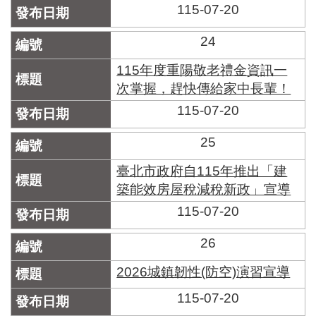
區
115-07-20
里
界
24
說
115年度重陽敬老禮金資訊一
臺
次掌握，趕快傳給家中長輩！
北
市
115-07-20
鄰
長
25
名
冊
臺北市政府自115年推出「建
築能效房屋稅減稅新政」宣導
115-07-20
26
2026城鎮韌性(防空)演習宣導
115-07-20