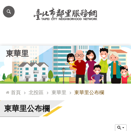
跳到主要內容區塊
進
階
搜
尋
里公布欄
里長簡介
里基本資料
本里特色
里活動花絮
網
東華里
站
導
覽
台
北
首頁
北投區
東華里
東華里公布欄
通
臺
東華里公布欄
北
市
政
府