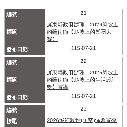
門
21
牌
整
屏東縣政府辦理「2026斜坡上
合
的藝術節【斜坡上的樂團大
檢
賽】
索
系
115-07-21
統
22
文
化
屏東縣政府辦理「2026斜坡上
局
的藝術節【斜坡上的生活設計
文
獎】宣導
化
資
115-07-21
產
23
臺
北
2026城鎮韌性(防空)演習宣導
市