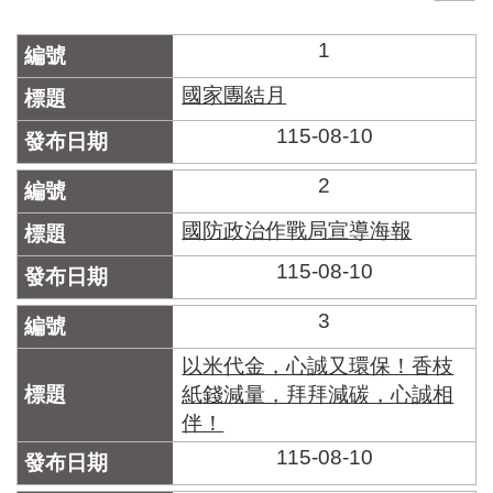
門
1
牌
整
國家團結月
合
115-08-10
檢
索
系
2
統
國防政治作戰局宣導海報
文
化
115-08-10
局
文
3
化
資
以米代金，心誠又環保！香枝
產
紙錢減量，拜拜減碳，心誠相
伴！
臺
北
115-08-10
市