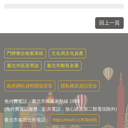
回上一頁
門牌整合檢索系統
文化局文化資產
臺北市區里界說
臺北市鄰長名冊
政府網站資料開放宣告
隱私權及資訊安全
免付費電話：臺北市民當家熱線 1999
(免付費電話服務，公共電話，放心講及第二類電信除外)
臺北市各區公所電話：
https://reurl.cc/K9rpWj