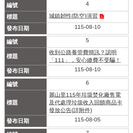
區
4
里
界
城鎮韌性(防空)演習
說
115-08-10
臺
北
5
市
鄰
收到公路養管費簡訊？認明
長
「111」，安心繳費不受騙！
名
冊
115-08-10
6
麗山里115年垃圾焚化廠售電
及代處理垃圾收入回饋商品卡
發放公告(詳附件)
115-08-05
7