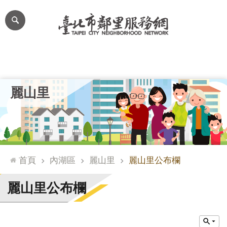
跳到主要內容區塊
進
階
搜
尋
里公布欄
里長簡介
里基本資料
本里特色
里活動花絮
網
麗山里
站
導
覽
台
北
首頁
內湖區
麗山里
麗山里公布欄
通
臺
麗山里公布欄
北
市
政
府