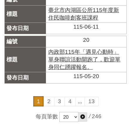
臺北市內湖區公所115年度新
住民咖啡創客班課程
115-06-11
20
內政部115年「遇見心動時」
單身聯誼活動開跑了，歡迎單
身同仁踴躍報名。
115-05-20
1
2
3
4
...
13
/
246
每頁筆數