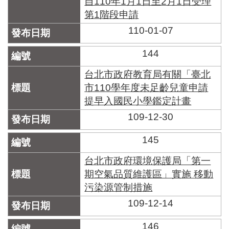
自110年1月1日至2月1日受理
區
里
第1階段申請
界
110-01-07
說
144
臺
北
台北市政府教育局有關「臺北
市
鄰
市110學年度未足齡兒童申請
長
提早入國民小學鑑定計畫
名
109-12-30
冊
145
台北市政府環境保護局「第一
期空氣品質維護區」實施 移動
污染源管制措施
109-12-14
146