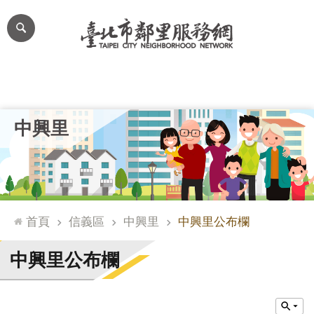
跳到主要內容區塊
進
階
搜
尋
里公布欄
里長簡介
里基本資料
本里特色
里活動花絮
網
中興里
站
導
覽
台
北
首頁
信義區
中興里
中興里公布欄
通
臺
中興里公布欄
北
市
政
府