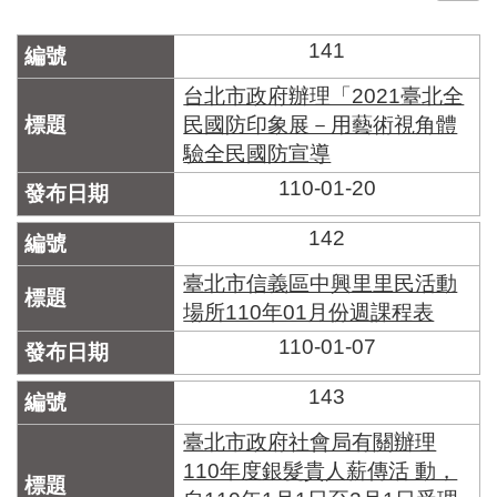
門
141
牌
整
台北市政府辦理「2021臺北全
合
民國防印象展－用藝術視角體
檢
驗全民國防宣導
索
系
110-01-20
統
142
文
化
臺北市信義區中興里里民活動
局
場所110年01月份週課程表
文
化
110-01-07
資
產
143
臺
臺北市政府社會局有關辦理
北
110年度銀髮貴人薪傳活 動，
市