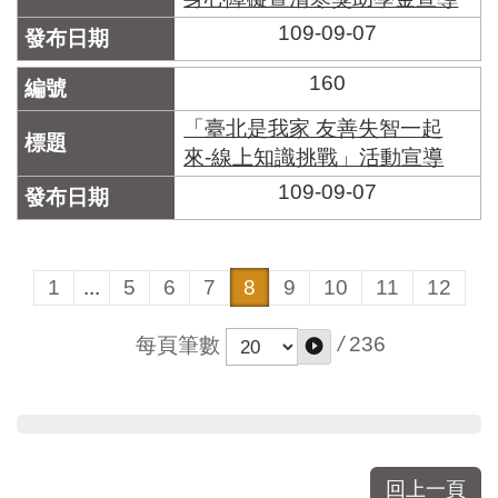
109-09-07
160
「臺北是我家 友善失智一起
來-線上知識挑戰」活動宣導
109-09-07
1
...
5
6
7
8
9
10
11
12
/
236
每頁筆數
回上一頁