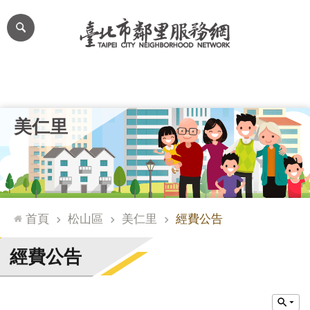
跳到主要內容區塊
進
階
搜
尋
里公布欄
里長簡介
里基本資料
本里特色
里活動花絮
網
美仁里
站
導
覽
台
北
首頁
松山區
美仁里
經費公告
通
臺
經費公告
北
市
政
府