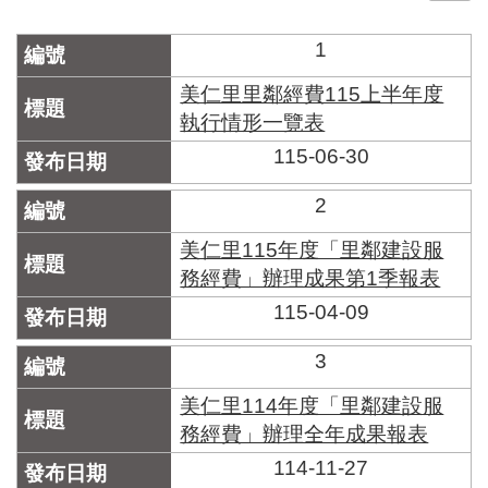
門
1
牌
整
美仁里里鄰經費115上半年度
合
執行情形一覽表
檢
115-06-30
索
系
統
2
文
美仁里115年度「里鄰建設服
化
務經費」辦理成果第1季報表
局
115-04-09
文
化
資
3
產
美仁里114年度「里鄰建設服
臺
務經費」辦理全年成果報表
北
114-11-27
市