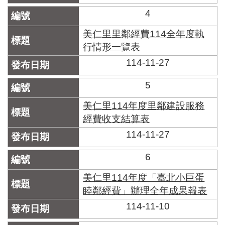
區
里
4
界
說
美仁里里鄰經費114全年度執
行情形一覽表
臺
114-11-27
北
市
鄰
5
長
名
美仁里114年度里鄰建設服務
冊
經費收支結算表
114-11-27
6
美仁里114年度「臺北小巨蛋
睦鄰經費」辦理全年成果報表
114-11-10