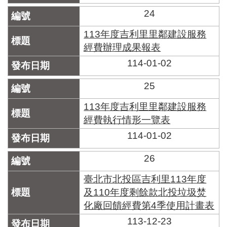
區
里
24
界
說
113年度吉利里里鄰建設服務
經費辦理成果報表
臺
114-01-02
北
市
鄰
25
長
名
113年度吉利里里鄰建設服務
冊
經費執行情形一覽表
114-01-02
26
臺北市北投區吉利里113年度
及110年度剩餘款北投垃圾焚
化廠回饋經費第4季使用計畫表
113-12-23