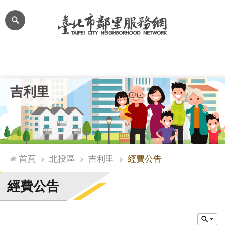
跳到主要內容區塊
進
階
搜
尋
里公布欄
里長簡介
里基本資料
本里特色
里活動花絮
網
吉利里
站
導
覽
台
北
首頁
北投區
吉利里
經費公告
通
臺
經費公告
北
市
政
府