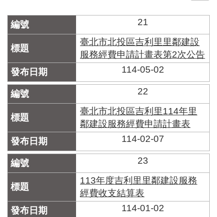
門
21
牌
整
臺北市北投區吉利里里鄰建設
合
服務經費申請計畫表第2次公告
檢
114-05-02
索
系
統
22
文
臺北市北投區吉利里114年里
化
鄰建設服務經費申請計畫表
局
114-02-07
文
化
資
23
產
113年度吉利里里鄰建設服務
臺
經費收支結算表
北
114-01-02
市