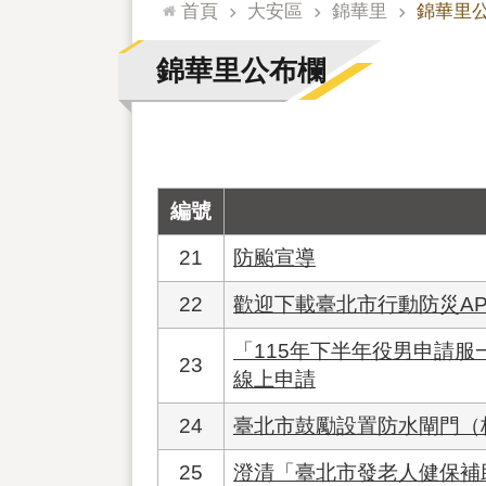
:::
首頁
大安區
錦華里
錦華里
錦華里公布欄
編號
21
防颱宣導
22
歡迎下載臺北市行動防災AP
「115年下半年役男申請服
23
線上申請
24
臺北市鼓勵設置防水閘門（
25
澄清「臺北市發老人健保補