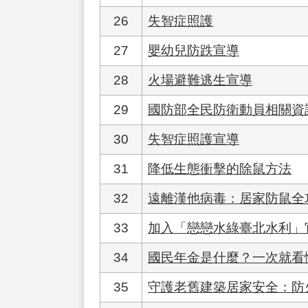
26
失智症照護
27
嬰幼兒防跌宣導
28
火場避難逃生宣導
29
國防部全民防衛動員相關資
30
失智症照護宣導
31
降低生態衝擊的除鼠方法
32
遠離漢他病毒：居家防鼠全
33
加入「戀戀水綠臺北水利」官
34
國民年金是什麼？一次就看
35
守護老舊建築居家安全：防