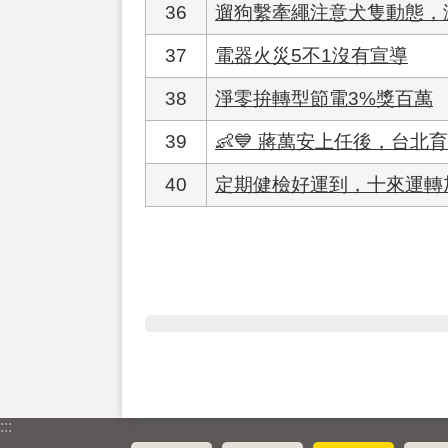
36
遛狗繫牽繩注意犬隻動態，
37
電器火災5不1沒有宣導
38
淨零拚轉型節電3%獎百萬
39
👶💙 蔣萬安上任後，台
40
定期健檢好運到，十來運轉
:::