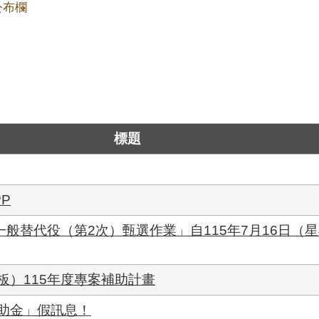
公布欄
標題
P
一般替代役（第2次）甄選作業」自115年7月16日（
板）115年度專案補助計畫
助金」假訊息！