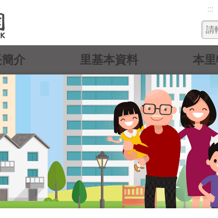
:::
長簡介
里基本資料
本里