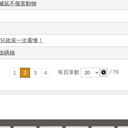
滅鼠不傷害動物
北育兒政策一次看懂！
加碼抽
/
78
每頁筆數
1
2
3
4