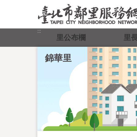
跳到主要內容區塊
:::
里公布欄
里
錦華里