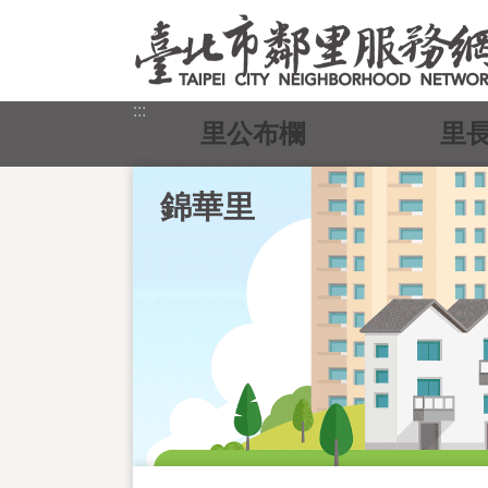
跳到主要內容區塊
:::
里公布欄
里
錦華里