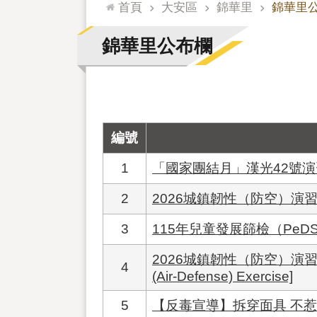
:::
首頁
大安區
錦華里
錦華里
錦華里公布欄
編號
1
「國家團結月」漢光42號演
2
2026城鎮韌性（防空）演
3
115年兒童發展篩檢（PeD
2026城鎮韌性（防空）演習多國語言文宣[
4
(Air-Defense) Exercise]
5
【反毒宣導】拆穿面具 不