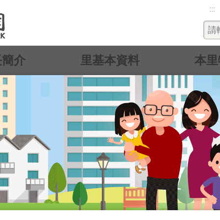
:::
長簡介
里基本資料
本里