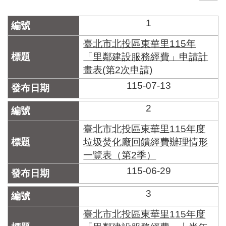
門
1
牌
整
臺北市北投區東華里115年
合
「里鄰建設服務經費」申請計
檢
畫表(第2次申請)
索
系
115-07-13
統
2
文
化
臺北市北投區東華里115年度
局
垃圾焚化廠回饋經費辦理情形
文
一覽表（第2季）
化
資
115-06-29
產
3
臺
北
臺北市北投區東華里115年度
市