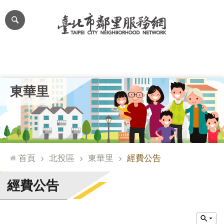
跳到主要內容區塊
進
階
搜
尋
里公布欄
里長簡介
里基本資料
本里特色
里活動花絮
網
東華里
站
導
覽
台
北
首頁
北投區
東華里
經費公告
通
臺
經費公告
北
市
政
府