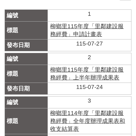
門
1
牌
整
柳鄉里115年度「里鄰建設服
合
務經費」申請計畫表
檢
115-07-27
索
系
統
2
文
柳鄉里115年度「里鄰建設服
化
務經費」上半年辦理成果表
局
115-07-24
文
化
資
3
產
柳鄉里114年度「里鄰建設服
臺
務經費」全年度辦理成果表和
北
收支結算表
市