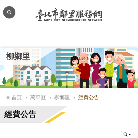
跳到主要內容區塊
進
階
搜
尋
里公布欄
里長簡介
里基本資料
本里特色
里活動花絮
網
柳鄉里
站
導
覽
台
北
首頁
萬華區
柳鄉里
經費公告
通
臺
經費公告
北
市
政
府