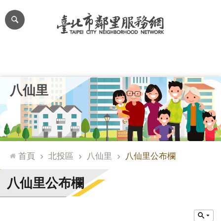
跳到主要內容區塊
進
階
搜
尋
里公布欄
里長簡介
里基本資料
本里特色
里活動花絮
網
八仙里
站
導
覽
台
北
首頁
北投區
八仙里
八仙里公布欄
通
臺
八仙里公布欄
北
市
政
府