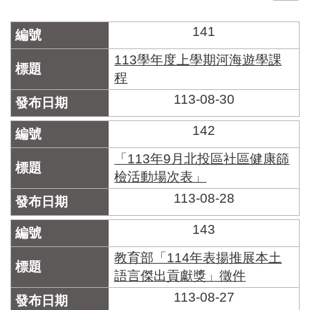
門
141
牌
整
113學年度上學期河海遊學課
合
程
檢
113-08-30
索
系
統
142
文
「113年9月北投區社區健康篩
化
檢活動場次表」
局
113-08-28
文
化
資
143
產
教育部「114年表揚推展本土
臺
語言傑出貢獻獎」徵件
北
113-08-27
市