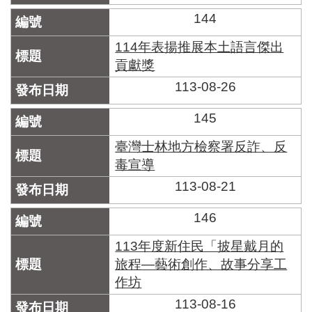
區
里
144
界
說
114年表揚推展本土語言傑出
貢獻獎
臺
113-08-26
北
市
鄰
145
長
名
臺灣士林地方檢察署反詐、反
冊
毒宣導
113-08-21
146
113年度新住民「披星戴⽉的
旅程—藝術創作、故事分享工
作坊
113-08-16