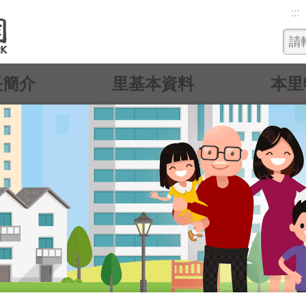
:::
長簡介
里基本資料
本里