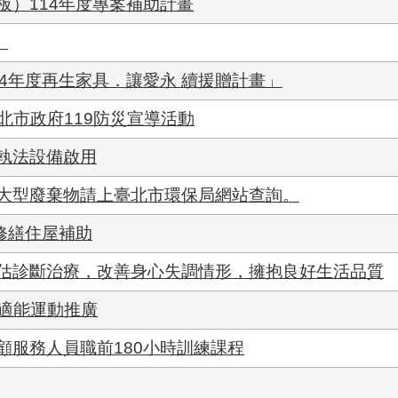
板）114年度專案補助計畫
」
4年度再生家具．讓愛永 續援贈計畫」
 臺北市政府119防災宣導活動
執法設備啟用
大型廢棄物請上臺北市環保局網站查詢。
修繕住屋補助
估診斷治療，改善身心失調情形，擁抱良好生活品質
體適能運動推廣
照顧服務人員職前180小時訓練課程