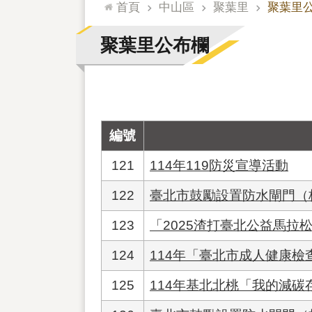
:::
首頁
中山區
聚葉里
聚葉里
聚葉里公布欄
編號
121
114年119防災宣導活動
122
臺北市鼓勵設置防水閘門（
123
「2025渣打臺北公益馬拉
124
114年「臺北市成人健康檢
125
114年基北北桃「我的減碳