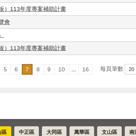
板）113年度專案補助計畫
覽會
」
板）113年度專案補助計畫
每頁筆數
5
6
7
8
9
10
...
16
山區
中正區
大同區
萬華區
文山區
南