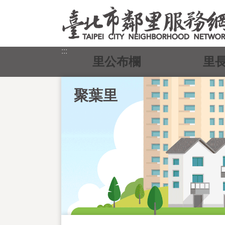
跳到主要內容區塊
:::
里公布欄
里
聚葉里