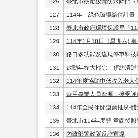
126
臺北市鼓勵設置防水閘門（
127
114年「綠色環境給付計畫
128
臺北市政府環境保護局「11
129
114年1月18日（星期六)
130
路口多功能及違規停車科技
131
啟動年終大掃除！預約清運
132
114年度協助中低收入老人
133
善用專業人員資源，接受評
134
114年全民休閒運動推廣-
135
臺北市114年度兒 童課後
136
內政部警政署反詐宣導