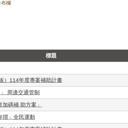
公布欄
標題
板）114年度專案補助計畫
松」 周邊交通管制
查加碼補 助方案」
存摺」全民運動