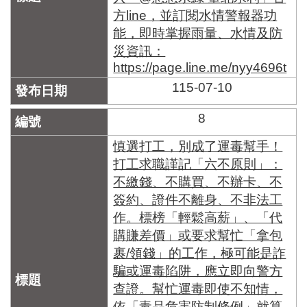
方line，並訂閱水情警報器功
能，即時掌握雨量、水情及防
災資訊：
https://page.line.me/nyy4696t
115-07-10
8
慎選打工，別成了運毒幫手！
打工求職謹記「六不原則」：
不繳錢、不購買、不辦卡、不
簽約、證件不離身、不非法工
作。標榜「輕鬆高薪」、「代
購賺差價」或要求幫忙「拿包
裹/領錢」的工作，極可能是詐
騙或運毒陷阱，應立即向警方
查證。幫忙運毒即使不知情，
依「毒品危害防制條例」就算