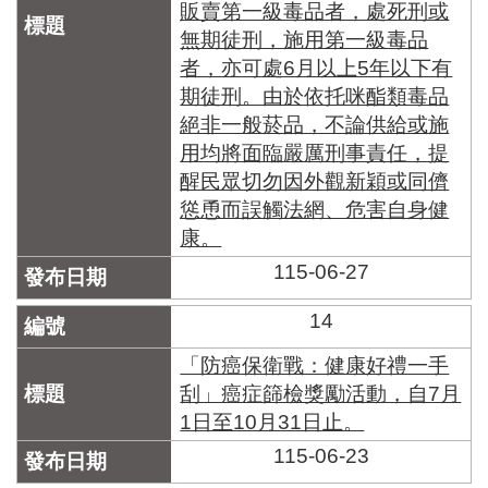
販賣第一級毒品者，處死刑或
無期徒刑，施用第一級毒品
者，亦可處6月以上5年以下有
期徒刑。由於依托咪酯類毒品
絕非一般菸品，不論供給或施
用均將面臨嚴厲刑事責任，提
醒民眾切勿因外觀新穎或同儕
慫恿而誤觸法網、危害自身健
康。
115-06-27
14
「防癌保衛戰：健康好禮一手
刮」癌症篩檢獎勵活動，自7月
1日至10月31日止。
115-06-23