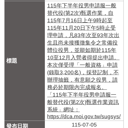
115年下半年役男申請服一般
替代役(第2次)甄選作業，自
115年7月16日上午9時起至
115年11月20日下午5時止受
理申請，凡83年次至93年次出
生且尚未接獲徵集令之常備役
體位役男，並能如期於115年
10至12月入營者得提出申請。
本次僅受理「一般資格」申請
(錄取3,200名)，採登記制，不
辦理抽籤，有意願之役男，請
務必於期限內完成報名。
「115年下半年役男申請服一
般替代役(第2次)甄選作業資訊
系統」網址：
https://dca.moi.gov.tw/sugsys/
115-07-05