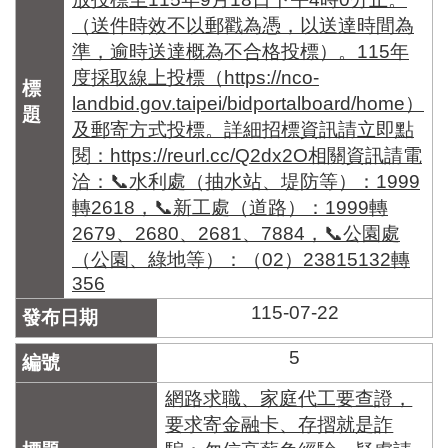
（送件時效不以郵戳為憑，以送達時間為
準，逾時送達概為不合格投標）。115年
度採取線上投標（https://nco-
landbid.gov.taipei/bidportalboard/home）
及郵寄方式投標。詳細招標資訊請立即點
閱：https://reurl.cc/Q2dx2O相關資訊請電
洽：📞水利處（抽水站、堤防等）：1999
轉2618，📞新工處（道路）：1999轉
2679、2680、2681、7884，📞公園處
（公園、綠地等）：（02）23815132轉
356
115-07-22
5
網路求職、家庭代工要查證，
要求寄金融卡、存摺就是詐