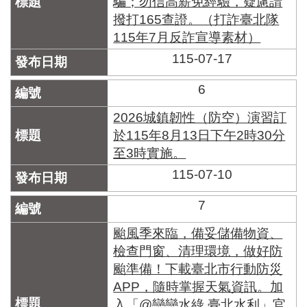
騙；勿信高薪免經驗，疑慮請
撥打165查證。（打詐臺北隊
115年7月反詐宣導素材）
115-07-17
6
2026城鎮韌性（防空）演習訂
於115年8月13日下午2時30分
至3時實施。
115-07-10
7
颱風季來臨，備妥儲備物資、
檢查門窗、清理環境，做好防
颱準備！下載臺北市行動防災
APP，隨時掌握天氣資訊。加
入「@戀戀水綠 臺北水利」官