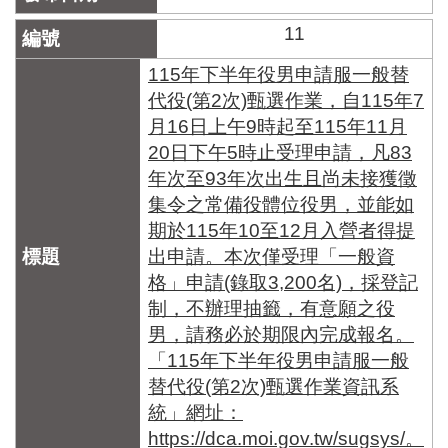
11
115年下半年役男申請服一般替
代役(第2次)甄選作業，自115年7
月16日上午9時起至115年11月
20日下午5時止受理申請，凡83
年次至93年次出生且尚未接獲徵
集令之常備役體位役男，並能如
期於115年10至12月入營者得提
出申請。本次僅受理「一般資
格」申請(錄取3,200名)，採登記
制，不辦理抽籤，有意願之役
男，請務必於期限內完成報名。
「115年下半年役男申請服一般
替代役(第2次)甄選作業資訊系
統」網址：
https://dca.moi.gov.tw/sugsys/。