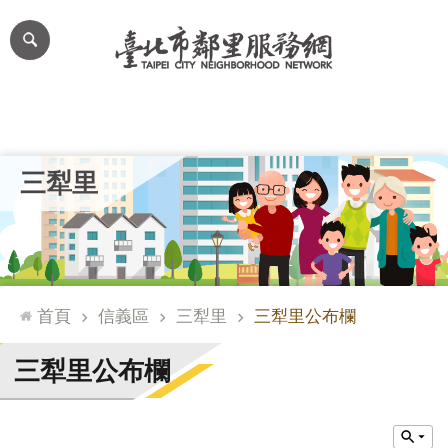
跳到主要內容區塊
進
階
搜
尋
里公布欄
里長簡介
里基本資料
本里特色
里活動花絮
網
三犁里
站
導
覽
台
北
首頁
信義區
三犁里
三犁里公布欄
通
臺
三犁里公布欄
北
市
政
府