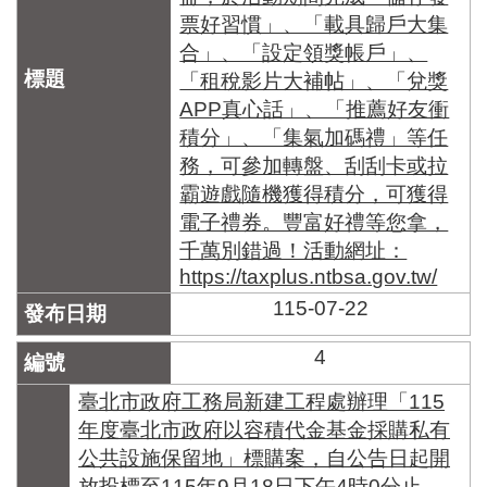
票好習慣」、「載具歸戶大集
合」、「設定領獎帳戶」、
「租稅影片大補帖」、「兌獎
APP真心話」、「推薦好友衝
積分」、「集氣加碼禮」等任
務，可參加轉盤、刮刮卡或拉
霸遊戲隨機獲得積分，可獲得
電子禮券。豐富好禮等您拿，
千萬別錯過！活動網址：
https://taxplus.ntbsa.gov.tw/
115-07-22
4
臺北市政府工務局新建工程處辦理「115
年度臺北市政府以容積代金基金採購私有
公共設施保留地」標購案，自公告日起開
放投標至115年9月18日下午4時0分止。