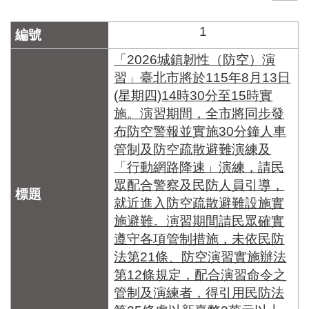
門
1
牌
整
「2026城鎮韌性（防空）演
合
習」臺北市將於115年8月13日
檢
(星期四)14時30分至15時實
索
施。演習期間，全市將同步發
系
統
布防空警報並實施30分鐘人車
管制及防空疏散避難演練及
文
「行動網路降速」演練，請民
化
局
眾配合警察及民防人員引導，
文
就近進入防空疏散避難設施實
化
施避難。演習期間請民眾確實
資
遵守各項管制措施，未依民防
產
法第21條、防空演習實施辦法
臺
第12條規定，配合演習命令之
北
管制及演練者，得引用民防法
市