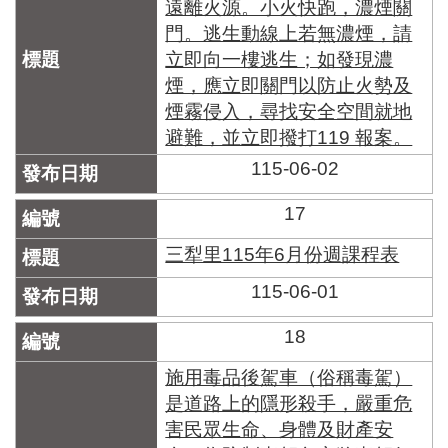
遠離火源。小火快跑，濃煙關
門。逃生動線上若無濃煙，請
立即向一樓逃生；如發現濃
煙，應立即關門以防止火勢及
煙霧侵入，尋找安全空間就地
避難，並立即撥打119 報案。
115-06-02
17
三犁里115年6月份週課程表
115-06-01
18
施用毒品後駕車（俗稱毒駕）
是道路上的隱形殺手，嚴重危
害民眾生命、身體及財產安