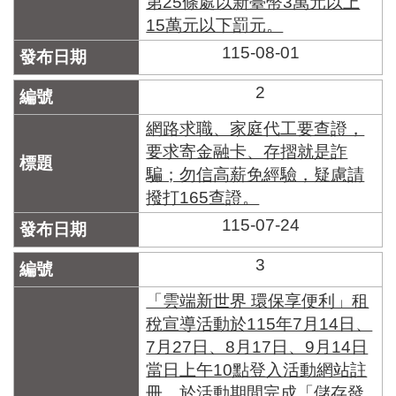
第25條處以新臺幣3萬元以上
區
里
15萬元以下罰元。
界
115-08-01
說
2
臺
北
網路求職、家庭代工要查證，
市
鄰
要求寄金融卡、存摺就是詐
長
騙；勿信高薪免經驗，疑慮請
名
撥打165查證。
冊
115-07-24
3
「雲端新世界 環保享便利」租
稅宣導活動於115年7月14日、
7月27日、8月17日、9月14日
當日上午10點登入活動網站註
冊，於活動期間完成「儲存發