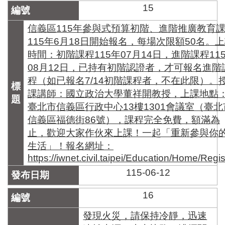
15
信義區115年參與式預算初階、進階推廣教育
115年6月18日開始報名，每場次限額50名。
時間：初階課程115年07月14日，進階課程11
08月12日，已持有初階認證者，才可報名進階
程（如已報名7/14初階課程者，不在此限）。
課講師：國立政治大學董祥開教授，上課地點
臺北市信義區行政中心13樓1301會議室（臺北
信義區福德街86號），課程完全免費，額滿為
止，歡迎大家作伙來上課！一起「重新參與你
生活」！報名網址：
https://iwnet.civil.taipei/Education/Home/Regis
115-06-12
16
發現火災，請保持冷靜，迅速