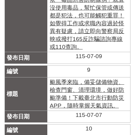
沒使用毒品，幫忙保管或傳送
都是犯法，也可能觸犯重罪！
如覺得工作或求職內容過於怪
異有疑慮，請立即向警察局反
映或撥打165反詐騙諮詢專線
或110查詢。
115-07-09
9
颱風季來臨，備妥儲備物資、
檢查門窗、清理環境，做好防
颱準備！下載臺北市行動防災
APP，隨時掌握天氣資訊。
115-07-07
10