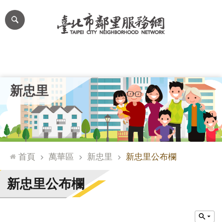
跳到主要內容區塊
進
階
搜
尋
里公布欄
里長簡介
里基本資料
本里特色
里活動花絮
網
新忠里
站
導
覽
台
北
首頁
萬華區
新忠里
新忠里公布欄
通
臺
新忠里公布欄
北
市
政
府