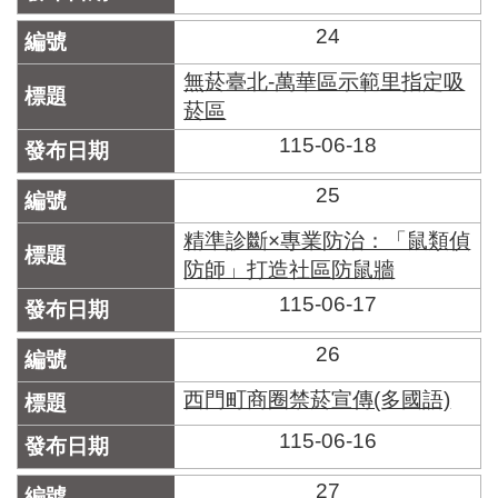
區
里
24
界
說
無菸臺北-萬華區示範里指定吸
菸區
臺
北
115-06-18
市
鄰
25
長
名
精準診斷×專業防治：「鼠類偵
冊
防師」打造社區防鼠牆
115-06-17
26
西門町商圈禁菸宣傳(多國語)
115-06-16
27