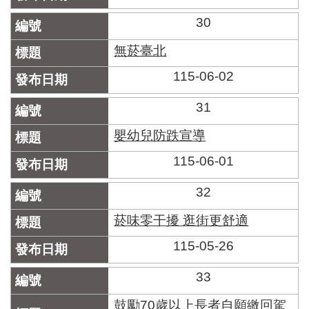
30
無菸臺北
115-06-02
31
嬰幼兒防跌宣導
115-06-01
32
菸味零干擾 逛街更舒適
115-05-26
33
鼓勵70歲以上長者自願繳回駕