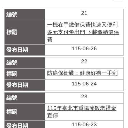
門
21
牌
整
一機在手繳健保費快速又便利
合
多元支付免出門 下載繳納健保
檢
費
索
系
115-06-26
統
22
文
化
防癌保衛戰：健康好禮一手刮
局
文
115-06-24
化
資
23
產
115年臺北市重陽節敬老禮金
臺
宣傳
北
市
115-06-23