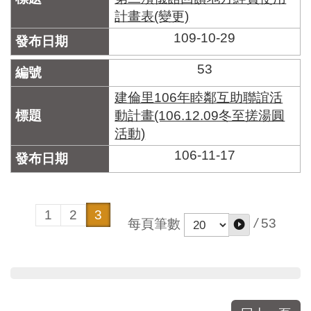
計畫表(變更)
109-10-29
53
建倫里106年睦鄰互助聯誼活
動計畫(106.12.09冬至搓湯圓
活動)
106-11-17
1
2
3
/
53
每頁筆數