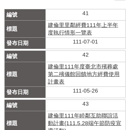
門
41
牌
整
建倫里里鄰經費111年上半年
合
度執行情形一覽表
檢
111-07-01
索
系
統
42
文
建倫里111年度臺北市殯葬處
化
第二殯儀館回饋地方經費使用
局
計畫表
文
化
111-05-26
資
產
43
臺
建倫里111年睦鄰互助聯誼活
北
動計畫(111.5.28端午節防疫宣
市