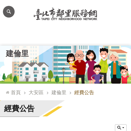
跳到主要內容區塊
進
階
搜
尋
里公布欄
里長簡介
里基本資料
本里特色
里活動花絮
網
建倫里
站
導
覽
台
北
首頁
大安區
建倫里
經費公告
通
臺
經費公告
北
市
政
府