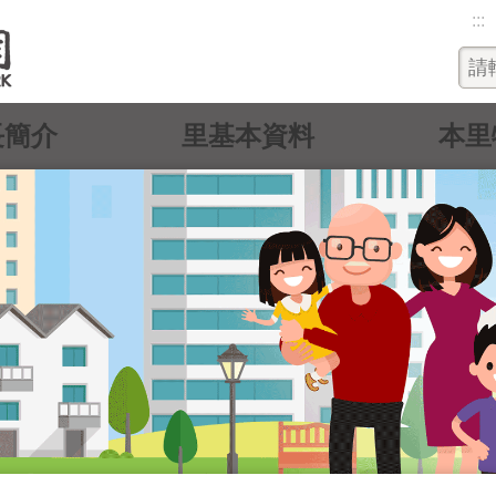
:::
長簡介
里基本資料
本里