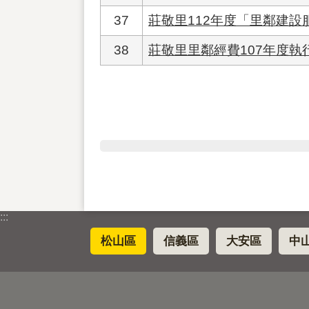
37
莊敬里112年度「里鄰建設
38
莊敬里里鄰經費107年度執
:::
松山區
信義區
大安區
中