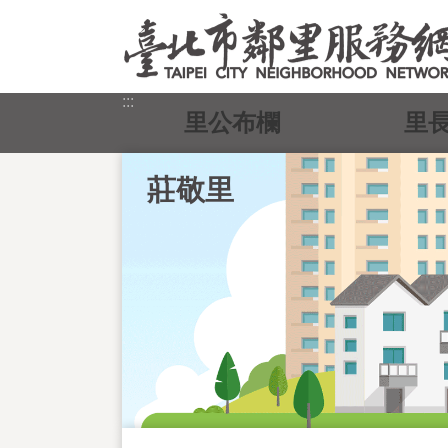
跳到主要內容區塊
:::
里公布欄
里
莊敬里