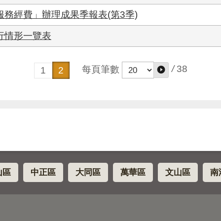
服務經費」辦理成果季報表(第3季)
行情形一覽表
/
38
每頁筆數
1
2
山區
中正區
大同區
萬華區
文山區
南