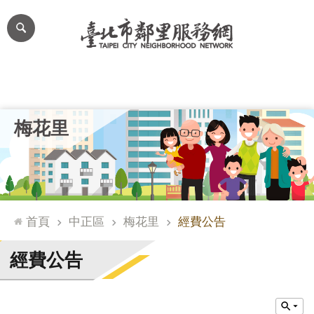
跳到主要內容區塊
進
階
搜
尋
里公布欄
里長簡介
里基本資料
本里特色
里活動花絮
網
梅花里
站
導
覽
台
北
首頁
中正區
梅花里
經費公告
通
臺
經費公告
北
市
政
府