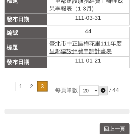
「里鄰建設服務經費」辦理成
區
里
果季報表（1-3月)
界
111-03-31
說
44
臺
北
臺北市中正區梅花里111年度
市
鄰
里鄰建設經費申請計畫表
長
111-01-21
名
冊
1
2
3
/
44
每頁筆數
回上一頁