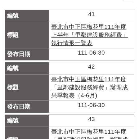
門
41
牌
整
臺北市中正區梅花里111年度
合
上半年「里鄰建設服務經費」
檢
執行情形一覽表
索
系
111-06-30
統
42
文
化
臺北市中正區梅花里111年度
局
「里鄰建設服務經費」辦理成
文
果季報表（4-6月)
化
資
111-06-30
產
43
臺
北
臺北市中正區梅花里111年度
市