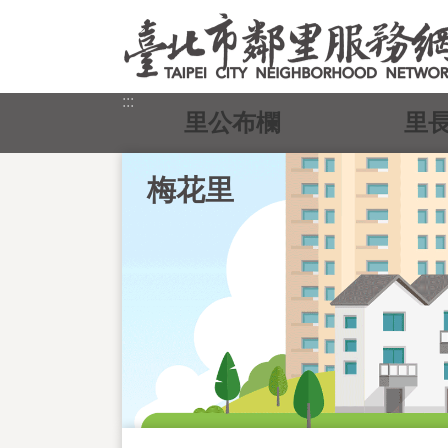
跳到主要內容區塊
:::
里公布欄
里
梅花里