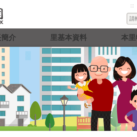
:::
長簡介
里基本資料
本里